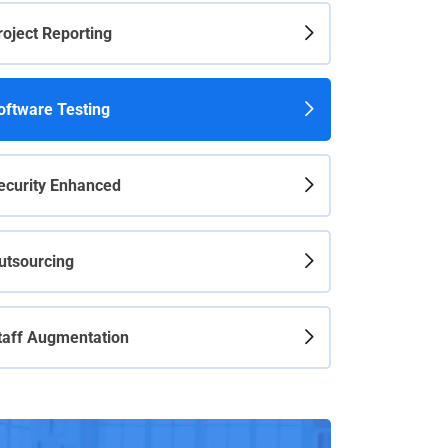
roject Reporting
oftware Testing
ecurity Enhanced
utsourcing
taff Augmentation