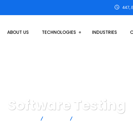
447, 
ABOUT US
TECHNOLOGIES
INDUSTRIES
C
Software Testing
Home
Services
Software Testing