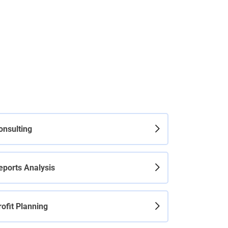
onsulting
eports Analysis
rofit Planning