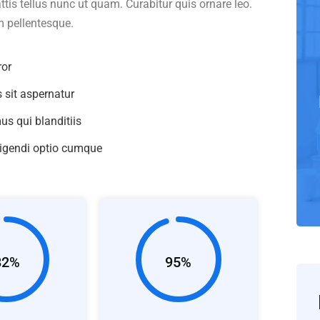
ttis tellus nunc ut quam. Curabitur quis ornare leo.
 pellentesque.
ror
sit aspernatur
s qui blanditiis
ligendi optio cumque
82%
95%