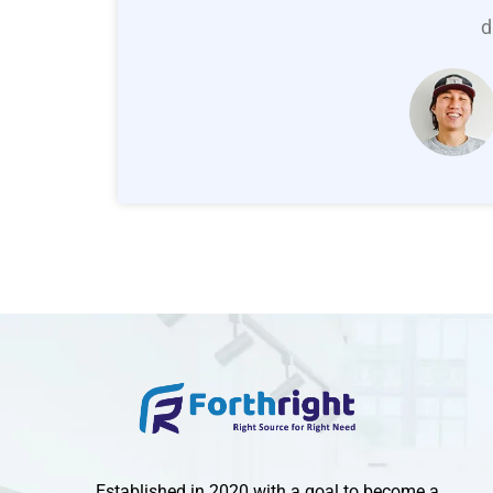
d
Established in 2020 with a goal to become a