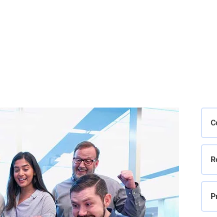
C
R
P