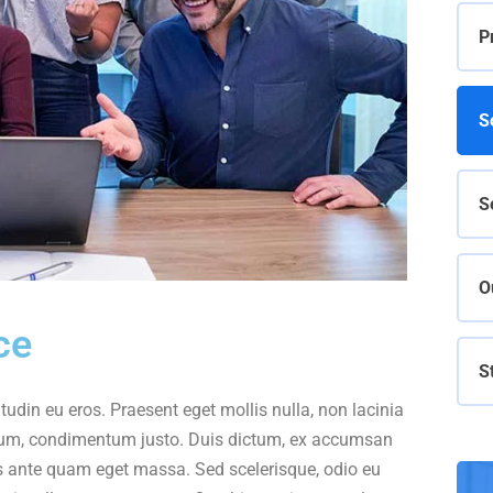
P
S
S
O
ce
S
itudin eu eros. Praesent eget mollis nulla, non lacinia
trum, condimentum justo. Duis dictum, ex accumsan
ces ante quam eget massa. Sed scelerisque, odio eu